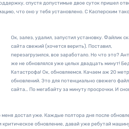
оддержку, спустя допустимые двое суток пришел отв
ацию, что оно у тебя установлено. С Касперским тако
Ок, залез, удалил, запустил установку. Файлик ск
сайта свежий (хочется верить). Поставил,
перезагрузился, все заработало. Но что это? Ан
же не обновлялся уже целых двадцать минут! Бед
Катастрофа! Ок, обновляемся. Качаем аж 20 мет
обновлений. Это для потенциально свежего файл
сайта… По мегабайту за минуту просрочки. И сно
о меня достал уже. Каждые полтора дня после обновл
и критическое обновление, давай уже ребутай машин