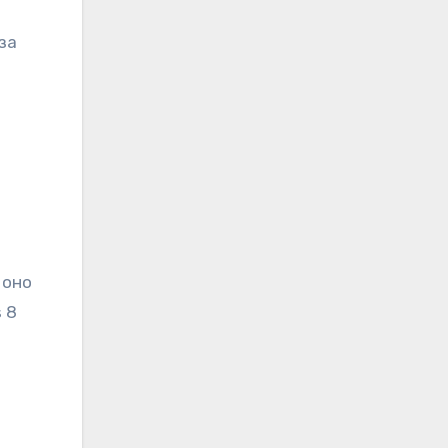
за
и
 оно
 8