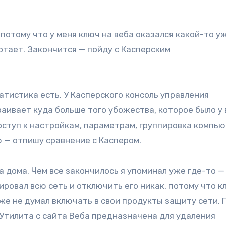
 потому что у меня ключ на веба оказался какой-то у
отает. Закончится — пойду с Касперским
атистика есть. У Касперского консоль управления
аивает куда больше того убожества, которое было у 
оступ к настройкам, параметрам, группировка компь
ю — отпишу сравнение с Каспером.
а дома. Чем все закончилось я упоминал уже где-то —
ировал всю сеть и отключить его никак, потому что к
аже не думал включать в свои продукты защиту сети. 
. Утилита с сайта Веба предназначена для удаления