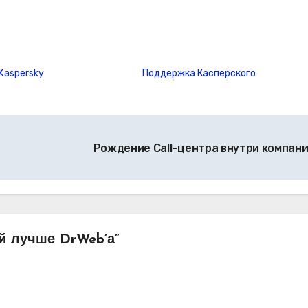
Kaspersky
Поддержка Касперского
Рождение Call-центра внутри компан
й лучше DrWeb’а”