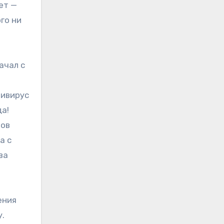
ет —
го ни
ачал с
тивирус
а!
ров
а с
ва
ения
у.