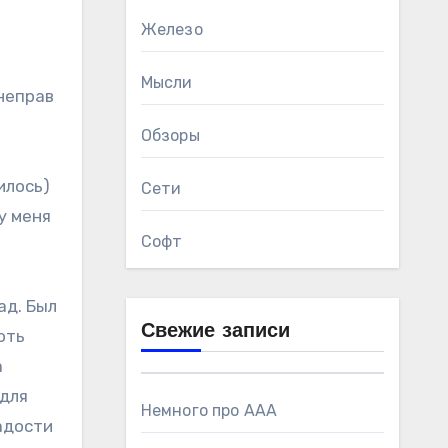
Железо
Мысли
 неправ
Обзоры
илось)
Сети
у меня
Софт
ад. Был
Свежие записи
оть
а
(для
Немного про AAA
радости