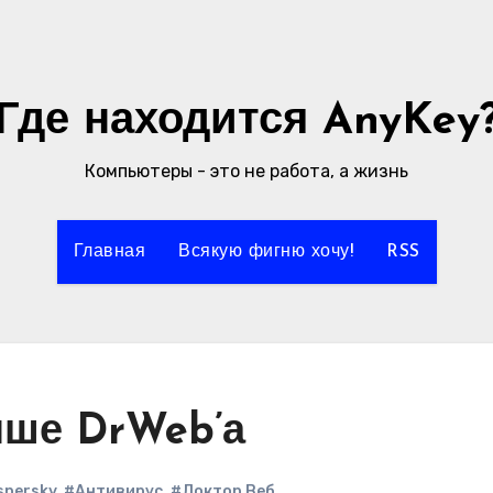
Где находится AnyKey
Компьютеры - это не работа, а жизнь
Главная
Всякую фигню хочу!
RSS
чше DrWeb’а
spersky
,
#Антивирус
,
#Доктор Веб