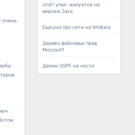
UniFi упал, жалуется на
версию Java
ж очень
Еще раз про сети на VmWare
Дерево файловых прав
Microsoft
веба
Делим OSPF на части
ютеров
люч
Потом