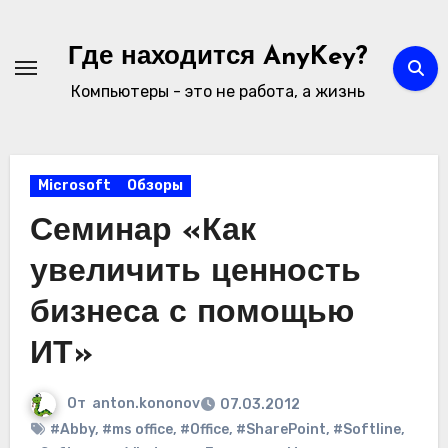
Перейти
к
Где находится AnyKey?
содержимому
Компьютеры - это не работа, а жизнь
Microsoft
Обзоры
Семинар «Как
увеличить ценность
бизнеса с помощью
ИТ»
От
anton.kononov
07.03.2012
#Abby
,
#ms office
,
#Office
,
#SharePoint
,
#Softline
,