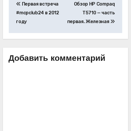
Первая встреча
Обзор HP Compaq
по
#mcpclub24 в 2012
T5710 — часть
записям
году
первая. Железная
Добавить комментарий