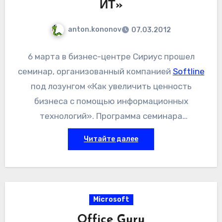
ИТ»
anton.kononov
07.03.2012
6 марта в бизнес-центре Сириус прошел
семинар, организованный компанией
Softline
под лозунгом «Как увеличить ценность
бизнеса с помощью информационных
технологий». Программа семинара
заинтересовала прежде всего обещанным
Читайте далее
выступлением юриста с рассказом о рисках,
которые связаны с использованием
контрафактного ПО.
Microsoft
Office Guru