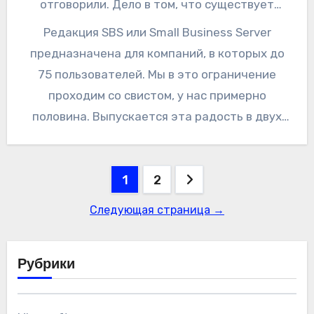
отговорили. Дело в том, что существует
волшебная редакция специально для не
Редакция SBS или Small Business Server
слишком больших компаний.
предназначена для компаний, в которых до
75 пользователей. Мы в это ограничение
проходим со свистом, у нас примерно
половина. Выпускается эта радость в двух
вариантах — Standart и Premium. Причем
Premium — это добавка (Add-On), а не
Пагинация
самостоятельная редакция. Начну с цен, как
1
2
с самого больного вопроса малых компаний.
записей
Следующая страница →
Цена актуальна на момент публикации
записи, но соотношение в будущем не
должно существенно измениться.
Рубрики
Читайте далее