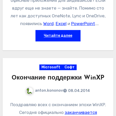
офисные приложения для айдевайсов? Если
вдруг еще не знаете — знайте. Помимо сто
лет как доступных OneNote, Lync и OneDrive,
появились
Word
,
Excel
и
PowerPoint
.
Выпущены приложения больше двух недель
Читайте далее
назад (27 марта 2014, если не ошибаюсь),
так что потрогать их время было.
Microsoft
Софт
Окончание поддержки WinXP
anton.kononov
08.04.2014
Поздравляю всех с окончанием эпохи WinXP.
Сегодня официально
заканчивается