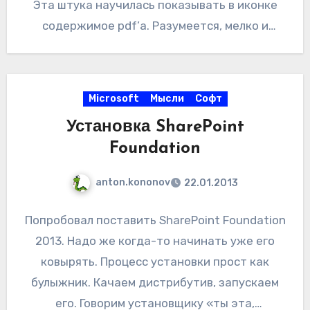
Эта штука научилась показывать в иконке
содержимое pdf’а. Разумеется, мелко и
только первую страничку, но все же. И,
кстати, иконка самого приложения тоже
изменилась. В «ленточном» варианте,
Microsoft
Мысли
Софт
интерфейс сильно-сильно стал похож на MS
Установка SharePoint
Office. Будем считать, что это хорошо.
Foundation
Foxit Reader теперь позволяет из себя
создавать PDF-файлы. А можно
anton.kononov
22.01.2013
воспользоваться контекстным меню и
перегнать в PDF любой файл совместимого
Попробовал поставить SharePoint Foundation
формата, коих ведро. Разумеется, всяческие
2013. Надо же когда-то начинать уже его
xlsx, к примеру, поддерживаются. И вообще,
ковырять. Процесс установки прост как
можно создавать PDF, беря картинки со
булыжник. Качаем дистрибутив, запускаем
сканера. Вот только у меня пока не было
его. Говорим установщику «ты эта,