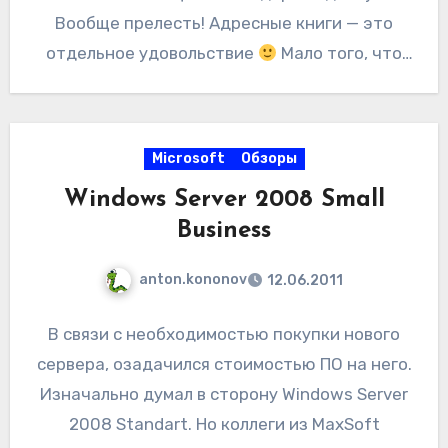
что все приложения дружно научились
Вообще прелесть! Адресные книги — это
понимать, что тот или иной документ открыт
отдельное удовольствие
Мало того, что
не локально, а с какого-нибудь сайта. В
они тоже вытянуты оттуда же, так еще и
частном случае — с портала на SharePoint.
разделены, чего в Почте Live отродясь не
Жутко непривычно, но приятно изменилось
было — все общее и никак не делится. Нет,
Microsoft
Обзоры
меню печати и просмотра документов.
при необходимости, адресата можно
Windows Server 2008 Small
выбрать и из общего списка, но есть
Business
возможность открыть именно одну
адресную книгу конкретного ящика и не
anton.kononov
12.06.2011
париться. В прошлой версии я такого не
помню, хотя быть может плохо искал.
В связи с необходимостью покупки нового
сервера, озадачился стоимостью ПО на него.
Изначально думал в сторону Windows Server
2008 Standart. Но коллеги из MaxSoft