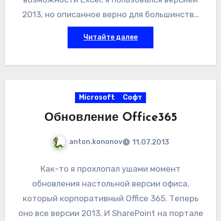
2013, но описанное верно для большинства
предыдущих версий. Итак, реальная задача
Читайте далее
— Начальство задает не очень риторический
вопрос «А не дофига ли мы платим за
межгород?». Соответственно, цель —
посчитать сколько стоит то же самое, но у
Microsoft
Софт
другой компании.
Обновление Office365
anton.kononov
11.07.2013
Как-то я прохлопал ушами момент
обновления настольной версии офиса,
который корпоративный Office 365. Теперь
оно все версии 2013. И SharePoint на портале