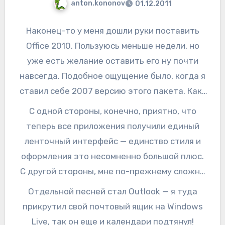
anton.kononov
01.12.2011
Наконец-то у меня дошли руки поставить
Office 2010. Пользуюсь меньше недели, но
уже есть желание оставить его ну почти
навсегда. Подобное ощущение было, когда я
ставил себе 2007 версию этого пакета. Как-
нибудь потом соберу мысли в кучку и выдам
С одной стороны, конечно, приятно, что
более-менее подробное описание
теперь все приложения получили единый
ощущений, а пока просто всплеск эмоций.
ленточный интерфейс — единство стиля и
оформления это несомненно большой плюс.
С другой стороны, мне по-прежнему сложно
найти некоторые функции и кнопки на этих
Отдельной песней стал Outlook — я туда
проклятых лентах — я все же воспитан на
прикрутил свой почтовый ящик на Windows
старых панельках офиса
Очень приятно,
Live, так он еще и календари подтянул!