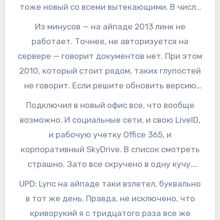
тоже новый со всеми вытекающими. В числе
прочего, появился SkyDrive Pro — это такой
Из минусов — на айпаде 2013 линк не
корпоративный SkyDrive. Появились новый
работает. Точнее, не авторизуется на
Lync 2013 для iPad, туда же вышла приблуда
сервере — говорит документов нет. При этом
для получения обновлении ваших
2010, который стоит рядом, таких глупостей
корпоративных подписок на портале.
не говорит. Если решите обновить версию
SharePoint newsfeed называется.
офиса на компьютере, рекомендуется
Подключил в новый офис все, что вообще
Параллельно, обновился OneNote все для
воспользоваться разделом Настройка ->
возможно. И социальные сети, и свою LiveID,
того же iPad, оно стало красивше, хотя по-
Параметры Office 365 -> Программное
и рабочую учетку Office 365, и
прежнему подключить записную книжку в
обеспечение. А то я, как дурак, зачем-то
корпоративный SkyDrive. В список смотреть
виде просто папки из SkyDrive оно не может.
снес старую версию и полдня ждал когда же
страшно. Зато все скручено в одну кучу.
наконец скачается новая и заработает уже.
Прелесть.
UPD: Lync на айпаде таки взлетел, буквально
в тот же день. Правда, не исключено, что
криворукий я с тридцатого раза все же