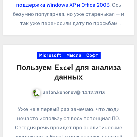
поддержка Windows XP и Office 2003
. Ось
безумно популярная, но уже старенькая — и
так уже переносили дату по просьбам
трудящихся. Ну там покойся с миром и все
такое. Будет ли столь оглушительный успех у
Win7 или Win8 — вопрос сильно
Microsoft
Мысли
Софт
дискуссионный, лично мне кажется, что
Пользуем Excel для анализа
шансы есть. В общем, бежим толпой за более
данных
свежими версиями ОСей. Ну а к партнеру или
в торренты — это уже смотрите сами
anton.kononov
14.12.2013
Уже не в первый раз замечаю, что люди
нечасто используют весь потенциал ПО.
Сегодня речь пройдет про аналитические
возможности Excel, я пользовался версией