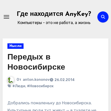
Перейти
к
Где находится AnyKey?
содержимому
Компьютеры - это не работа, а жизнь
Мысли
Передых в
Новосибирске
От
anton.kononov
26.02.2014
#Люди
,
#Новосибирск
Добрались помаленьку до Новосибирска.
Культурные люди тут живут — в туалете не