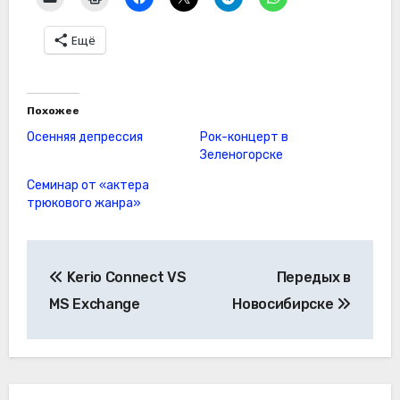
Ещё
Похожее
Осенняя депрессия
Рок-концерт в
Зеленогорске
Семинар от «актера
трюкового жанра»
Навигация
Kerio Connect VS
Передых в
по
MS Exchange
Новосибирске
записям