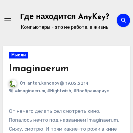
Перейти
к
Где находится AnyKey?
содержимому
Компьютеры - это не работа, а жизнь
Мысли
Imaginaerum
От
anton.kononov
19.02.2014
#Imaginaerum
,
#Nightwish
,
#Воображариум
От нечего делать сел смотреть кино.
Попалось нечто под названием Imaginaerum.
Сижу, смотрю. И прям какие-то рожи в кине