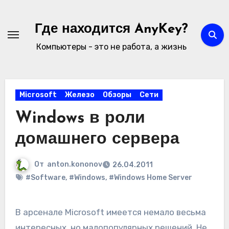
Перейти
к
Где находится AnyKey?
содержимому
Компьютеры - это не работа, а жизнь
Microsoft
Железо
Обзоры
Сети
Windows в роли
домашнего сервера
От
anton.kononov
26.04.2011
#Software
,
#Windows
,
#Windows Home Server
В арсенале Microsoft имеется немало весьма
интересных, но малопопулярных решений. Не