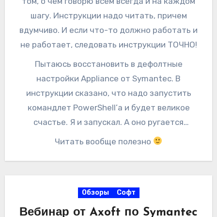
том, о чем говорю всем всегда и на каждом
шагу. Инструкции надо читать, причем
вдумчиво. И если что-то должно работать и
не работает, следовать инструкции ТОЧНО!
Пытаюсь восстановить в дефолтные
настройки Appliance от Symantec. В
инструкции сказано, что надо запустить
командлет PowerShell’а и будет великое
счастье. Я и запускал. А оно ругается
красными буквами. Выяснилось, что
Читать вообще полезно
подключаться надо было не по RDP или
напрямую, а все тем же PowerShell. Причем
все это тоже описано в документации
Обзоры
Софт
несколькими страницами ранее.
Вебинар от Axoft по Symantec