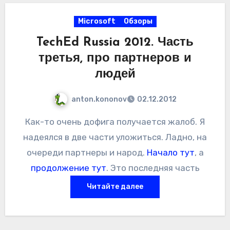
видно из живого демо, жаловаться мало
Microsoft
Обзоры
смысла. Но сам факт не очень хорошей
подготовки с технической точки зрения не
TechEd Russia 2012. Часть
радует. По ценам никто ничего не знает —
третья, про партнеров и
все к партнерам. Ладно бы была какая-то
людей
контора из подворотни, так ведь же
anton.kononov
02.12.2012
Symantec + Axoft. Конторы немаленькие.
Как-то очень дофига получается жалоб. Я
надеялся в две части уложиться. Ладно, на
очереди партнеры и народ.
Начало тут
, а
продолжение тут
. Это последняя часть
Читайте далее