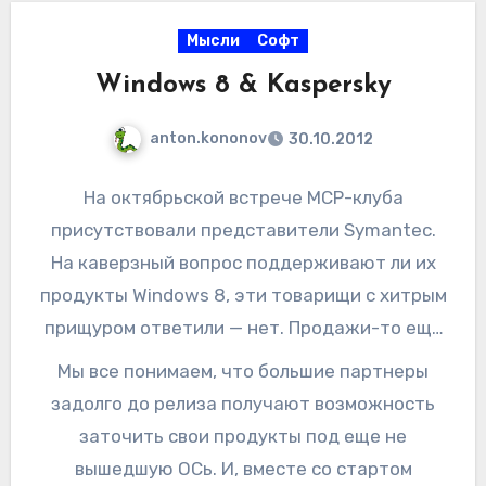
Мысли
Софт
Windows 8 & Kaspersky
anton.kononov
30.10.2012
На октябрьской встрече MCP-клуба
присутствовали представители Symantec.
На каверзный вопрос поддерживают ли их
продукты Windows 8, эти товарищи с хитрым
прищуром ответили — нет. Продажи-то еще
не стартовали, поэтому говорить о
Мы все понимаем, что большие партнеры
поддержке восьмерки пока рано. А вот
задолго до релиза получают возможность
завтра старт продаж, вот завтра оно все
заточить свои продукты под еще не
резко и сразу начнет все поддерживать
вышедшую ОСь. И, вместе со стартом