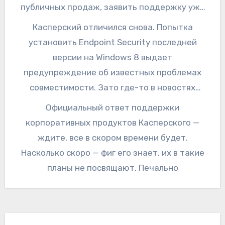
магическим образом.
публичных продаж, заявить поддержку уже
готовой ОСи. Но это же так только большие и
Касперский отличился снова. Попытка
правильные компании поступают.
установить Endpoint Security последней
версии на Windows 8 выдает
предупреждение об известных проблемах
совместимости. Зато где-то в новостях
фигурирует новость о выпуске домашней
Официальный ответ поддержки
версии антивируса с поддержкой Windows 8.
корпоративных продуктов Касперского —
Это только я такой дурак или
ждите, все в скором времени будет.
действительно, есть смысл думать в первую
Насколько скоро — фиг его знает, их в такие
очередь о крупных покупателях? То есть об
планы не посвящают. Печально
организациях, которые хотят защищать
централизованно всю сеть. По идее, ИМХО,
на момент выхода Windows 8 и Windows
Server 2012 в RTM (пусть даже в закрытом