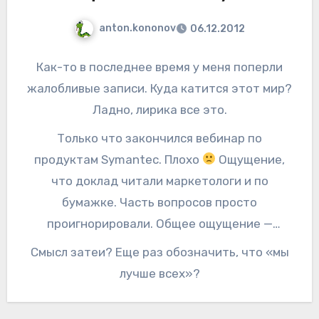
anton.kononov
06.12.2012
Как-то в последнее время у меня поперли
жалобливые записи. Куда катится этот мир?
Ладно, лирика все это.
Только что закончился вебинар по
продуктам Symantec. Плохо
Ощущение,
что доклад читали маркетологи и по
бумажке. Часть вопросов просто
проигнорировали. Общее ощущение —
«покупайте наших слонов». Про другие
Смысл затеи? Еще раз обозначить, что «мы
(конкурирующие) продукты мы ничего не
лучше всех»?
знаем, но наши — лучше всех. Про
технические проблемы, когда ничего не