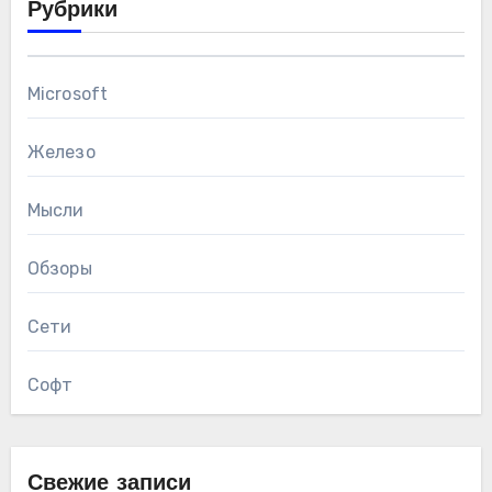
Рубрики
режиме) Касперский должен был
подготовить работоспособную версию как
Microsoft
защиты для Endpoint, так и сервера
управления KSC.
Железо
Мысли
Обзоры
Сети
Софт
Свежие записи