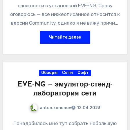
сложности с установкой EVE-NG. Сразу
оговорюсь — все нижеописанное относится к
версии Community, однако я не вижу причин,
почему в полной версии всё должно быть
Читайте далее
как-то радикально иначе.
Обзоры
Сети
Софт
EVE-NG — эмулятор-стенд-
лаборатория сети
anton.kononov
12.04.2023
Понадобилось мне тут собрать небольшую