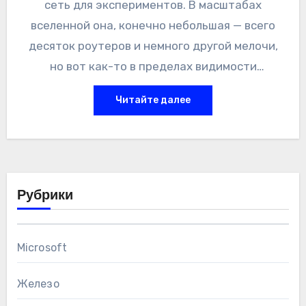
сеть для экспериментов. В масштабах
вселенной она, конечно небольшая — всего
десяток роутеров и немного другой мелочи,
но вот как-то в пределах видимости
необходимого железа вживую у меня нет.
Читайте далее
Можно, конечно, поднять горсть виртуалок и
там запустить Cloud-Hosted роутеры от
Микротика, но cтам сложности с
разделением сетей на сегменты. И вот в
одном из вебинаров я подсмотрел EVE-NG!
Рубрики
Microsoft
Железо