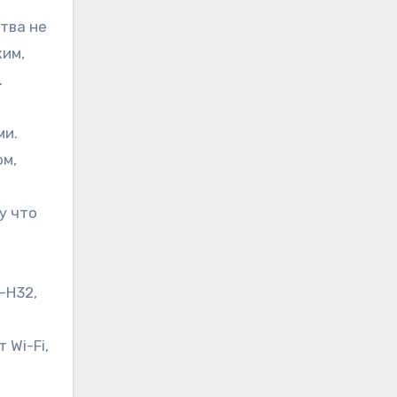
ства не
жим,
.
ми.
ом,
у что
-H32,
Wi-Fi,