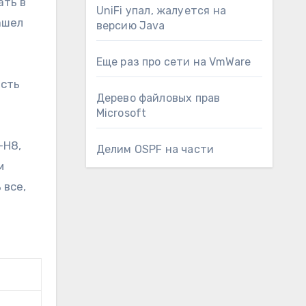
ать в
UniFi упал, жалуется на
ашел
версию Java
Еще раз про сети на VmWare
есть
Дерево файловых прав
Microsoft
-H8,
Делим OSPF на части
м
 все,