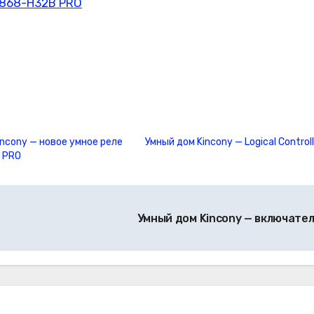
C868-H32B PRO
incony — новое умное реле
Умный дом Kincony — Logical Control
 PRO
Умный дом Kincony — включате