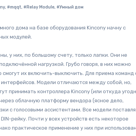
ny
,
#mqqt
,
#Relay Module
,
#Умный дом
ных модулей.
ы, у них, по большому счету, только лапки. Они не
одключённой нагрузкой. Грубо говоря, в них можно
о смогут их включить-выключить. Для приема команд 
д интерфейсов. Модели отличаются между собой, но,
гут принимать контроллера Kincony (или откуда угодн
 через облачную платформу вендора (ясное дело,
зки с голосовыми ассистентами. Все модели поставл
DIN-рейку. Почти у всех устройств есть некоторое
днако практическое применение у них при использова