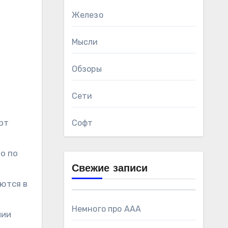
Железо
Мысли
Обзоры
Сети
от
Софт
о по
Свежие записи
яются в
Немного про AAA
нии