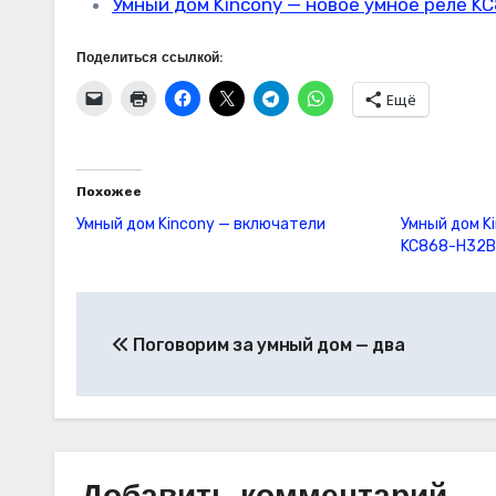
Умный дом Kincony — новое умное реле K
Поделиться ссылкой:
Ещё
Похожее
Умный дом Kincony — включатели
Умный дом K
KC868-H32B
Навигация
Поговорим за умный дом — два
по
записям