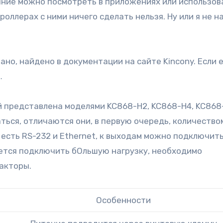
яние можно посмотреть в приложениях или использов
оллерах с ними ничего сделать нельзя. Ну или я не н
ано, найдено в документации на сайте Kincony. Если 
…
 представлена моделями KC868-H2, KC868-H4, KC868
ться, отличаются они, в первую очередь, количество
 есть RS-232 и Ethernet, к выходам можно подключить
ебуется подключить бОльшую нагрузку, необходимо
акторы.
Особенности