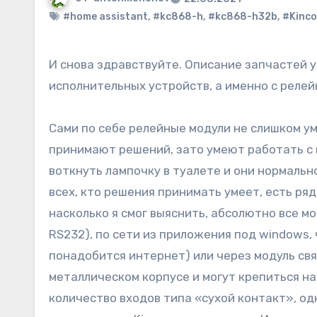
#home assistant
,
#kc868-h
,
#kc868-h32b
,
#Kinco
И снова здравствуйте. Описание запчастей умного дома на базе оборудования Kincony начну с
исполнительных устройств, а именно с релей
Сами по себе релейные модули не слишком умн
принимают решений, зато умеют работать с п
воткнуть лампочку в туалете и они нормальн
всех, кто решения принимать умеет, есть ря
насколько я смог выяснить, абсолютно все мо
RS232), по сети из приложения под windows,
понадобится интернет) или через модуль свя
металлическом корпусе и могут крепиться на 
количество входов типа «сухой контакт», о