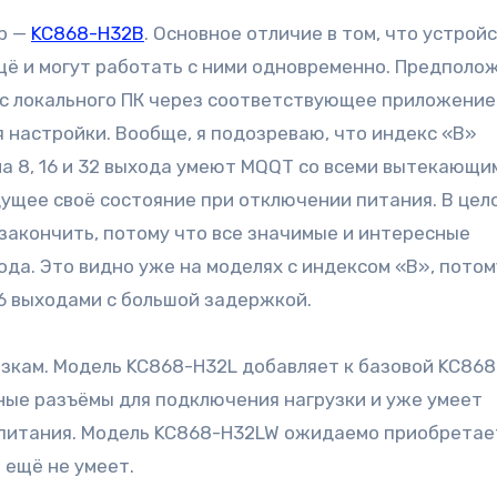
ер —
KC868-H32B
. Основное отличие в том, что устрой
щё и могут работать с ними одновременно. Предполо
ду с локального ПК через соответствующее приложение
настройки. Вообще, я подозреваю, что индекс «B»
на 8, 16 и 32 выхода умеют MQQT со всеми вытекающи
ущее своё состояние при отключении питания. В цел
закончить, потому что все значимые и интересные
ода. Это видно уже на моделях с индексом «B», потом
16 выходами с большой задержкой.
зкам. Модель KC868-H32L добавляет к базовой KC868
ные разъёмы для подключения нагрузки и уже умеет
питания. Модель KC868-H32LW ожидаемо приобретает 
 ещё не умеет.