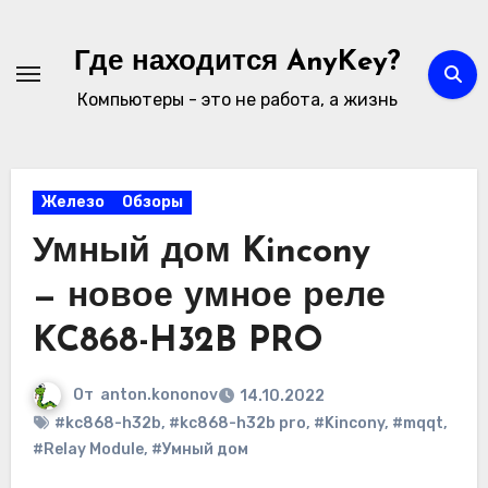
Перейти
к
Где находится AnyKey?
содержимому
Компьютеры - это не работа, а жизнь
Железо
Обзоры
Умный дом Kincony
— новое умное реле
KC868-H32B PRO
От
anton.kononov
14.10.2022
#kc868-h32b
,
#kc868-h32b pro
,
#Kincony
,
#mqqt
,
#Relay Module
,
#Умный дом