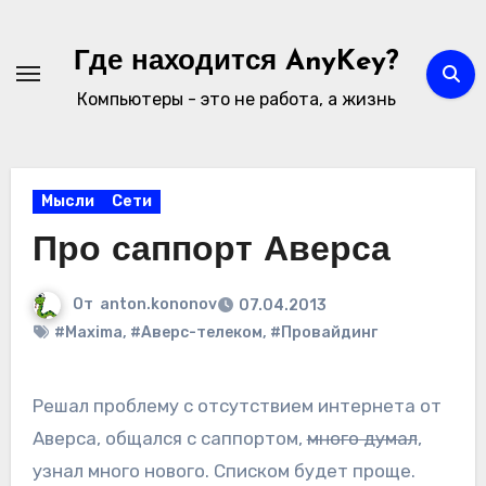
Перейти
к
Где находится AnyKey?
содержимому
Компьютеры - это не работа, а жизнь
Мысли
Сети
Про саппорт Аверса
От
anton.kononov
07.04.2013
#Maxima
,
#Аверс-телеком
,
#Провайдинг
Решал проблему с отсутствием интернета от
Аверса, общался с саппортом,
много думал
,
узнал много нового. Списком будет проще.