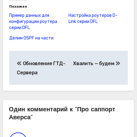
Похожее
Пример данных для
Настройка роутеров D-
конфигурации роутера
Link серии DFL
серии DFL
Делим OSPF на части
Навигация
Обновление ГТД-
Хвалить — будем
по
Сервера
записям
Один комментарий к “Про саппорт
Аверса”