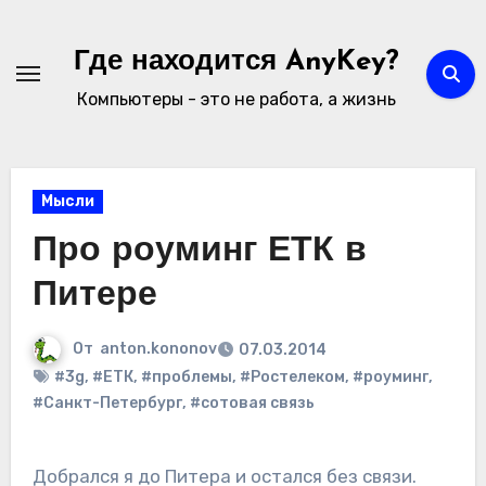
Перейти
к
Где находится AnyKey?
содержимому
Компьютеры - это не работа, а жизнь
Мысли
Про роуминг ЕТК в
Питере
От
anton.kononov
07.03.2014
#3g
,
#ЕТК
,
#проблемы
,
#Ростелеком
,
#роуминг
,
#Санкт-Петербург
,
#сотовая связь
Добрался я до Питера и остался без связи.