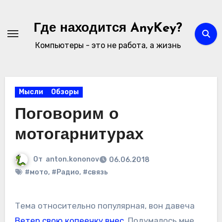
Перейти
к
Где находится AnyKey?
содержимому
Компьютеры - это не работа, а жизнь
Мысли
Обзоры
Поговорим о
мотогарнитурах
От
anton.kononov
06.06.2018
#мото
,
#Радио
,
#связь
Тема относительно популярная, вон давеча
Ветер свою копеечку внес
. Подумалось мне