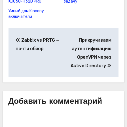
KC868-H32B PRO
задачу
Умный дом Kincony —
включатели
Навигация
Zabbix vs PRTG —
Прикручиваем
по
почти обзор
аутентификацию
записям
OpenVPN через
Active Directory
Добавить комментарий