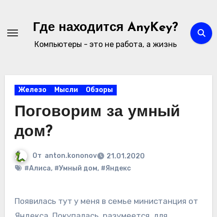
Перейти
к
Где находится AnyKey?
содержимому
Компьютеры - это не работа, а жизнь
Железо
Мысли
Обзоры
Поговорим за умный
дом?
От
anton.kononov
21.01.2020
#Алиса
,
#Умный дом
,
#Яндекс
Появилась тут у меня в семье министанция от
Яндекса. Покупалась, разумеется, для