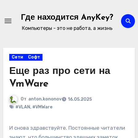
Перейти
к
Где находится AnyKey?
содержимому
Компьютеры - это не работа, а жизнь
Сети
Софт
Еще раз про сети на
VmWare
От
anton.kononov
16.05.2025
#VLAN
,
#VMWare
И снова здравствуйте. Постоянные читатели
знают, что большинство здешних заметок