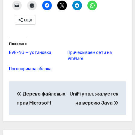
Ещё
Похожее
EVE-NG — установка
Причесываем сети на
VmWare
Поговорим за облака
Навигация
Дерево файловых
UniFi упал, жалуется
по
прав Microsoft
на версию Java
записям