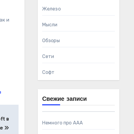
Железо
Мысли
Обзоры
Сети
Софт
в
Свежие записи
ft в
Немного про AAA
ке