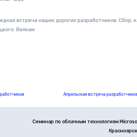
ицкого. Велкам
зработчиков
Апрельская встреча разработчико
Семинар по облачным технологиям Microso
Красноярс