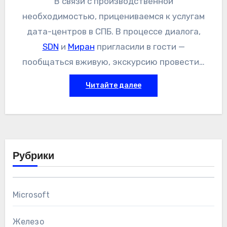
В связи с производственной
необходимостью, прицениваемся к услугам
дата-центров в СПБ. В процессе диалога,
SDN
и
Миран
пригласили в гости —
пообщаться вживую, экскурсию провести…
Сходил. Поскольку ощущения остались
Читайте далее
достаточно полярные, пока при памяти,
хочется поведать миру об этих самых
ощущениях.
Рубрики
Microsoft
Железо