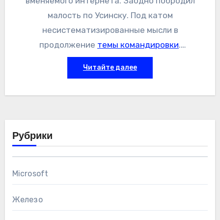
вменяемого интернета. Заодно побродил
малость по Усинску. Под катом
несистематизированные мысли в
продолжение
темы командировки
.
Фотографии вклею сюда же позднее, если
Читайте далее
кому-то невтерпеж, можно посмотреть их
прямо сейчас —
альбом есть на SkyDrive
Рубрики
Microsoft
Железо